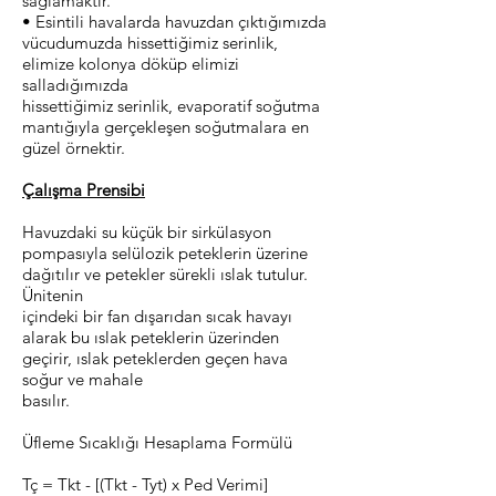
sağlamaktır.
• Esintili havalarda havuzdan çıktığımızda
vücudumuzda hissettiğimiz serinlik,
elimize kolonya döküp elimizi
salladığımızda
hissettiğimiz serinlik, evaporatif soğutma
mantığıyla gerçekleşen soğutmalara en
güzel örnektir.
Çalışma Prensibi
Havuzdaki su küçük bir sirkülasyon
pompasıyla selülozik peteklerin üzerine
dağıtılır ve petekler sürekli ıslak tutulur.
Ünitenin
içindeki bir fan dışarıdan sıcak havayı
alarak bu ıslak peteklerin üzerinden
geçirir, ıslak peteklerden geçen hava
soğur ve mahale
basılır.
Üfleme Sıcaklığı Hesaplama Formülü
Tç = Tkt - [(Tkt - Tyt) x Ped Verimi]